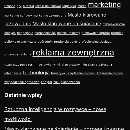
marketing
finanse
gry
historia
leżaki reklamowe
logistyka
marka
Masło klarowane -
marketing cyfrowy
marketing zewnętrzny
przewodnik
Masło klarowane na śniadanie
mikroekonomia
muzyka
negocjacje
nieruchomości
nośniki reklamy
planowanie ogrodu
podróże
polityka ekonomiczna
pośrednik
produkcja palet
profesjonalna obsługa
reklama zewnętrzna
promocja
reklama
rozmieszczenie roślin
rozrywka
rynki
stan prawny mieszkania
sztuczna
technologia
inteligencja
turystyka
urządzanie ogrodu
utrzymanie ogrodu
wyposażenie ogrodowe
zabytki
zakup mieszkania
Ostatnie wpisy
Sztuczna inteligencja w rozrywce – nowe
możliwości
Masło klarowane na śniadanie – zdrowe i pyszne