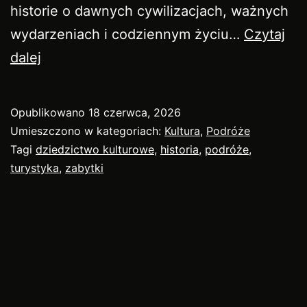
historie o dawnych cywilizacjach, ważnych
wydarzeniach i codziennym życiu…
Czytaj
Historia
dalej
i
zabytki
Opublikowano
18 czerwca, 2026
w
Umieszczono w kategoriach:
Kultura
,
Podróże
podróży
Tagi
dziedzictwo kulturowe
,
historia
,
podróże
,
turystyka
,
zabytki