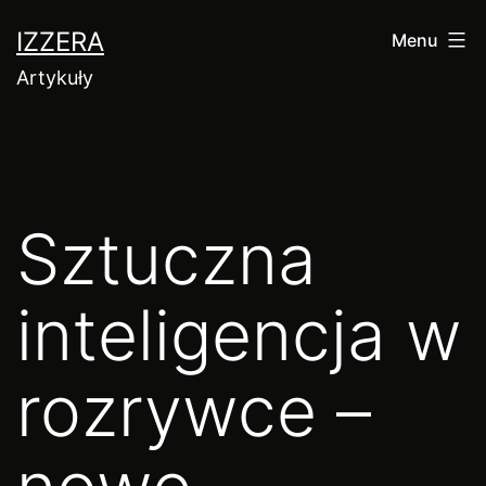
Przejdź
IZZERA
Menu
do
Artykuły
treści
Sztuczna
inteligencja w
rozrywce –