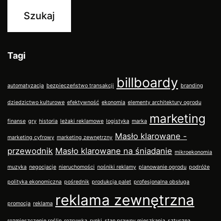
Tagi
billboardy
automatyzacja
bezpieczeństwo transakcji
branding
dziedzictwo kulturowe
efektywność
ekonomia
elementy architektury ogrodu
marketing
finanse
gry
historia
leżaki reklamowe
logistyka
marka
Masło klarowane -
marketing cyfrowy
marketing zewnętrzny
przewodnik
Masło klarowane na śniadanie
mikroekonomia
muzyka
negocjacje
nieruchomości
nośniki reklamy
planowanie ogrodu
podróże
polityka ekonomiczna
pośrednik
produkcja palet
profesjonalna obsługa
reklama zewnętrzna
promocja
reklama
rozmieszczenie roślin
rozrywka
rynki
stan prawny mieszkania
sztuczna