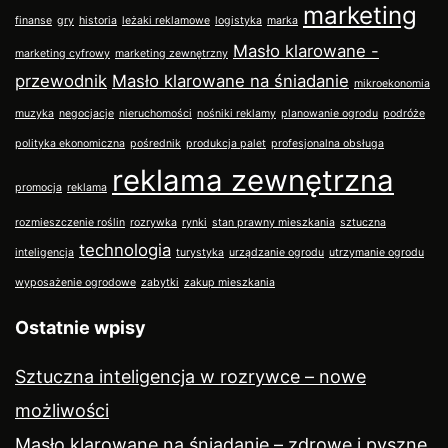
marketing
finanse
gry
historia
leżaki reklamowe
logistyka
marka
Masło klarowane -
marketing cyfrowy
marketing zewnętrzny
przewodnik
Masło klarowane na śniadanie
mikroekonomia
muzyka
negocjacje
nieruchomości
nośniki reklamy
planowanie ogrodu
podróże
polityka ekonomiczna
pośrednik
produkcja palet
profesjonalna obsługa
reklama zewnętrzna
promocja
reklama
rozmieszczenie roślin
rozrywka
rynki
stan prawny mieszkania
sztuczna
technologia
inteligencja
turystyka
urządzanie ogrodu
utrzymanie ogrodu
wyposażenie ogrodowe
zabytki
zakup mieszkania
Ostatnie wpisy
Sztuczna inteligencja w rozrywce – nowe
możliwości
Masło klarowane na śniadanie – zdrowe i pyszne