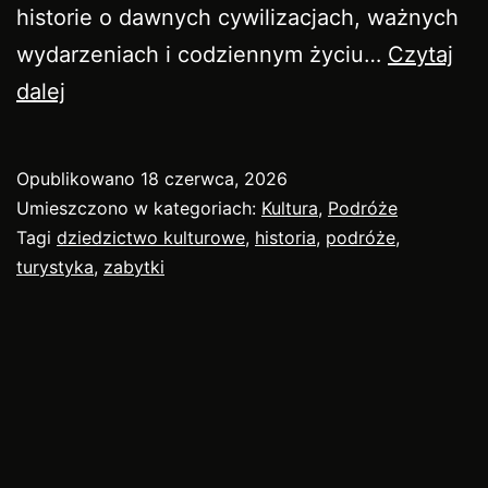
historie o dawnych cywilizacjach, ważnych
wydarzeniach i codziennym życiu…
Czytaj
Historia
dalej
i
zabytki
Opublikowano
18 czerwca, 2026
w
Umieszczono w kategoriach:
Kultura
,
Podróże
podróży
Tagi
dziedzictwo kulturowe
,
historia
,
podróże
,
turystyka
,
zabytki