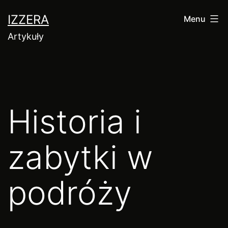
Przejdź
IZZERA
Menu
do
Artykuły
treści
Historia i
zabytki w
podróży