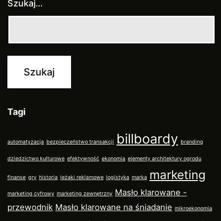
Szukaj…
Tagi
billboardy
automatyzacja
bezpieczeństwo transakcji
branding
dziedzictwo kulturowe
efektywność
ekonomia
elementy architektury ogrodu
marketing
finanse
gry
historia
leżaki reklamowe
logistyka
marka
Masło klarowane -
marketing cyfrowy
marketing zewnętrzny
przewodnik
Masło klarowane na śniadanie
mikroekonomia