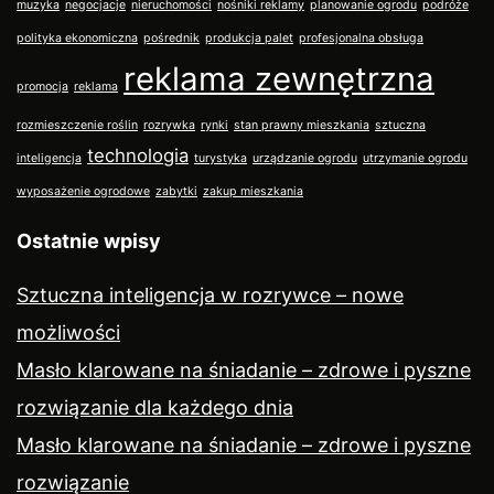
muzyka
negocjacje
nieruchomości
nośniki reklamy
planowanie ogrodu
podróże
polityka ekonomiczna
pośrednik
produkcja palet
profesjonalna obsługa
reklama zewnętrzna
promocja
reklama
rozmieszczenie roślin
rozrywka
rynki
stan prawny mieszkania
sztuczna
technologia
inteligencja
turystyka
urządzanie ogrodu
utrzymanie ogrodu
wyposażenie ogrodowe
zabytki
zakup mieszkania
Ostatnie wpisy
Sztuczna inteligencja w rozrywce – nowe
możliwości
Masło klarowane na śniadanie – zdrowe i pyszne
rozwiązanie dla każdego dnia
Masło klarowane na śniadanie – zdrowe i pyszne
rozwiązanie