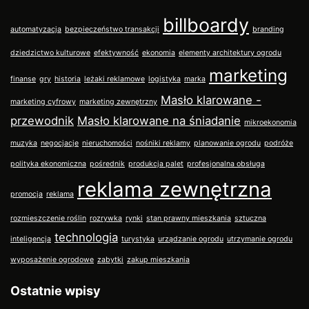
billboardy
automatyzacja
bezpieczeństwo transakcji
branding
dziedzictwo kulturowe
efektywność
ekonomia
elementy architektury ogrodu
marketing
finanse
gry
historia
leżaki reklamowe
logistyka
marka
Masło klarowane -
marketing cyfrowy
marketing zewnętrzny
przewodnik
Masło klarowane na śniadanie
mikroekonomia
muzyka
negocjacje
nieruchomości
nośniki reklamy
planowanie ogrodu
podróże
polityka ekonomiczna
pośrednik
produkcja palet
profesjonalna obsługa
reklama zewnętrzna
promocja
reklama
rozmieszczenie roślin
rozrywka
rynki
stan prawny mieszkania
sztuczna
technologia
inteligencja
turystyka
urządzanie ogrodu
utrzymanie ogrodu
wyposażenie ogrodowe
zabytki
zakup mieszkania
Ostatnie wpisy