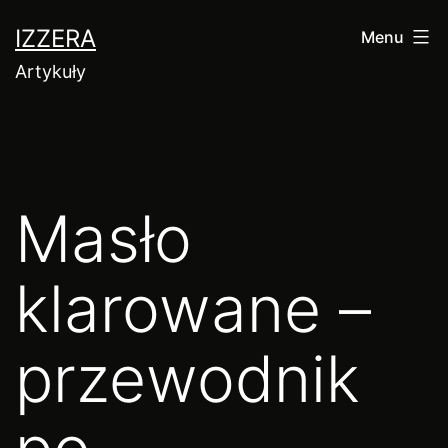
Przejdź
IZZERA
Menu
do
Artykuły
treści
Masło
klarowane –
przewodnik